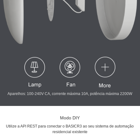
Aparelhos: 100-240V CA, corrente máxima 10A, potência máxima 2200W
Modo DIY
Utilize a API REST para conectar o BASICR3 ao seu sistema de automação
residencial existente